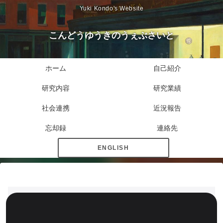
Yuki Kondo's Website
こんどうゆうきのうぇぶさいと
ホーム
自己紹介
研究内容
研究業績
社会連携
近況報告
忘却録
連絡先
ENGLISH