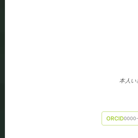
本人い
ORCID
0000-