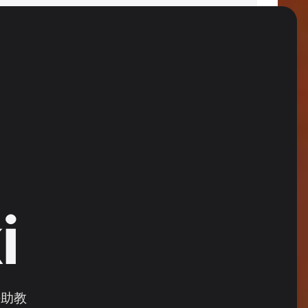
i
任助教