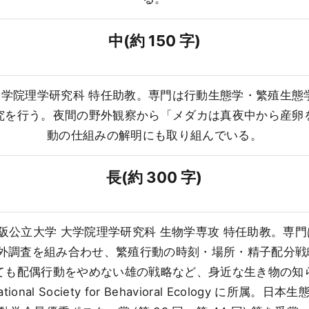
中(約 150 字)
学 大学院理学研究科 特任助教。専門は行動生態学・繁殖生
究を行う。夜間の野外観察から「メダカは真夜中から産卵
動の仕組みの解明にも取り組んでいる。
長(約 300 字)
ndo)。大阪公立大学 大学院理学研究科 生物学専攻 特任助
野外調査を組み合わせ、繁殖行動の時刻・場所・精子配分
ても配偶行動をやめない雄の戦略など、身近な生き物の知
al Society for Behavioral Ecology に所属