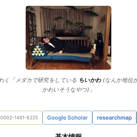
わく「メダカで研究をしている
ちいかわ
(なんか地位
かわいそうなやつ)」
Google Scholar
researchmap
0002-1481-6225
基本情報