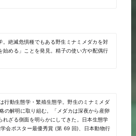
態学。絶滅危惧種でもある野生ミナミメダカを対
を始める」ことを発見。精子の使い方や配偶行
教。専門は行動生態学・繁殖生態学。野生のミナミメダ
戦略の解明に取り組む。「メダカは深夜から産卵
られざる側面を明らかにしてきた。日本生態学
。日本生態学会ポスター最優秀賞 (第 69 回)、日本動物行