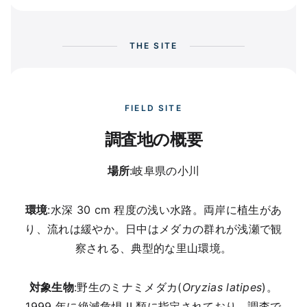
THE SITE
FIELD SITE
調査地の概要
場所
:岐阜県の小川
環境
:水深 30 cm 程度の浅い水路。両岸に植生があ
り、流れは緩やか。日中はメダカの群れが浅瀬で観
察される、典型的な里山環境。
対象生物
:野生のミナミメダカ(
Oryzias latipes
)。
1999 年に絶滅危惧 II 類に指定されており、調査で