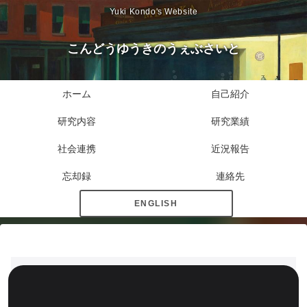
Yuki Kondo's Website
こんどうゆうきのうぇぶさいと
ホーム
自己紹介
研究内容
研究業績
社会連携
近況報告
忘却録
連絡先
ENGLISH