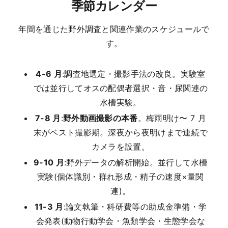
季節カレンダー
年間を通じた野外調査と関連作業のスケジュールで
す。
4-6 月
:調査地選定・撮影手法の改良。実験室
では並行してオスの配偶者選択・音・尿関連の
水槽実験。
7-8 月
:
野外動画撮影の本番
。梅雨明け〜 7 月
末がベスト撮影期。深夜から夜明けまで連続で
カメラを設置。
9-10 月
:野外データの解析開始。並行して水槽
実験(個体識別・群れ形成・精子の速度×量関
連)。
11-3 月
:論文執筆・科研費等の助成金準備・学
会発表(動物行動学会・魚類学会・生態学会な